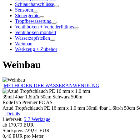
Schlauchanschlüsse
Sensoren
Steuergeräte
Tropfbewässerung
Ventilboxen + Verteilerfittings
Ventilboxen montiert
Wasserzapfstellen
Weinbau
Werkzeug + Zubehör
Weinbau
METHODEN DER WASSERANWENDUNG
Azud Tropfschlauch PE 16 mm x 1,0 mm 39mil 4bar 1,6ltr/h 50cm 
Details
Lieferzeit:
5-7 Werktage
ab
170,79 EUR
Stückpreis
229,91 EUR
0,46 EUR pro Meter