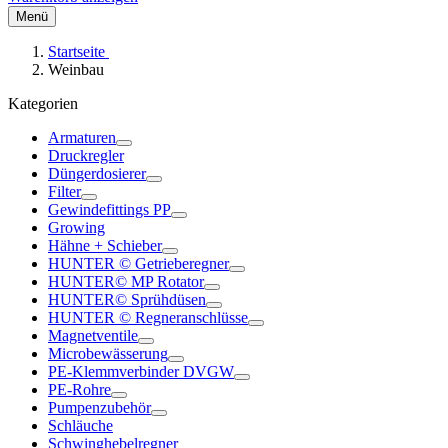
Menü
Startseite
Weinbau
Kategorien
Armaturen
Druckregler
Düngerdosierer
Filter
Gewindefittings PP
Growing
Hähne + Schieber
HUNTER © Getrieberegner
HUNTER© MP Rotator
HUNTER© Sprühdüsen
HUNTER © Regneranschlüsse
Magnetventile
Microbewässerung
PE-Klemmverbinder DVGW
PE-Rohre
Pumpenzubehör
Schläuche
Schwinghebelregner