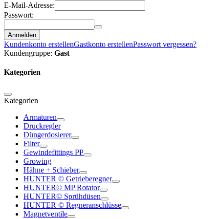
E-Mail-Adresse:
Passwort:
Anmelden
Kundenkonto erstellen
Gastkonto erstellen
Passwort vergessen?
Kundengruppe:
Gast
Kategorien
Kategorien
Armaturen
Druckregler
Düngerdosierer
Filter
Gewindefittings PP
Growing
Hähne + Schieber
HUNTER © Getrieberegner
HUNTER© MP Rotator
HUNTER© Sprühdüsen
HUNTER © Regneranschlüsse
Magnetventile