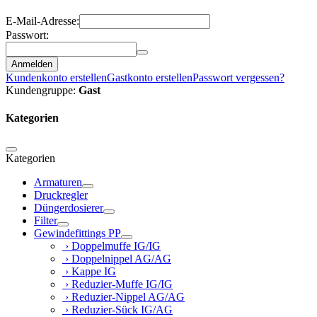
E-Mail-Adresse:
Passwort:
Anmelden
Kundenkonto erstellen
Gastkonto erstellen
Passwort vergessen?
Kundengruppe:
Gast
Kategorien
Kategorien
Armaturen
Druckregler
Düngerdosierer
Filter
Gewindefittings PP
› Doppelmuffe IG/IG
› Doppelnippel AG/AG
› Kappe IG
› Reduzier-Muffe IG/IG
› Reduzier-Nippel AG/AG
› Reduzier-Sück IG/AG