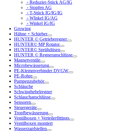
› Reduzier-Stück AG/IG
› Stopfen AG
› T-Stück IG/IG/IG
› WInkel IG/AG
› Winkel IG/IG
Growing
Hähne + Schieber
HUNTER © Getrieberegner
HUNTER© MP Rotator
HUNTER© Sprühdüsen
HUNTER © Regneranschlüsse
Magnetventile
Microbewässerung
PE-Klemmverbinder DVGW
PE-Rohre
Pumpenzubehör
Schläuche
Schwinghebelregner
Schlauchanschlüsse
Sensoren
Steuergeräte
Tropfbewässerung
Ventilboxen + Verteilerfittings
Ventilboxen montiert
Wasserzapfstellen