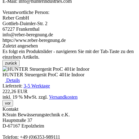
E-Mail: info@hunterindustries.com
Verantwortliche Person:
Reber GmbH
Gottlieb-Daimler-Str. 2
67227 Frankenthal
info@reber-beregnung.de
https://www.reber-beregnung.de
Zuletzt angesehen
Es folgt ein Produktslider - navigieren Sie mit der Tab-Taste zu den
einzelnen Artikeln.
zurück
HUNTER Steuergerät ProC 401ie Indoor
Details
Lieferzeit:
3-5 Werktage
222,26 EUR
inkl. 19 % MwSt.
zzgl.
Versandkosten
vor
Kontakt
KSrain Bewässerungstechnik e.K.
Hauptstraße 37
D-67167 Erpolzheim
Telefon: +49 (0)6353-989111