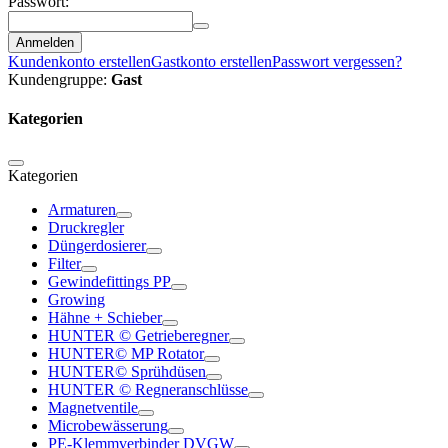
Passwort:
Anmelden
Kundenkonto erstellen
Gastkonto erstellen
Passwort vergessen?
Kundengruppe:
Gast
Kategorien
Kategorien
Armaturen
Druckregler
Düngerdosierer
Filter
Gewindefittings PP
Growing
Hähne + Schieber
HUNTER © Getrieberegner
HUNTER© MP Rotator
HUNTER© Sprühdüsen
HUNTER © Regneranschlüsse
Magnetventile
Microbewässerung
PE-Klemmverbinder DVGW