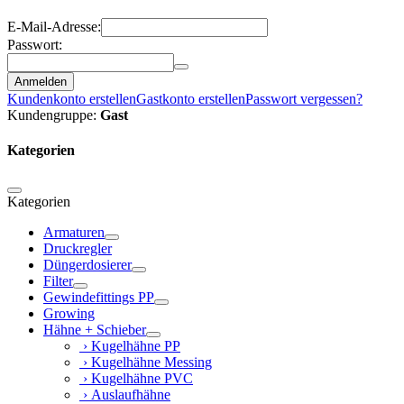
E-Mail-Adresse:
Passwort:
Anmelden
Kundenkonto erstellen
Gastkonto erstellen
Passwort vergessen?
Kundengruppe:
Gast
Kategorien
Kategorien
Armaturen
Druckregler
Düngerdosierer
Filter
Gewindefittings PP
Growing
Hähne + Schieber
› Kugelhähne PP
› Kugelhähne Messing
› Kugelhähne PVC
› Auslaufhähne