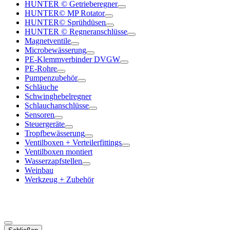
HUNTER © Getrieberegner
HUNTER© MP Rotator
HUNTER© Sprühdüsen
HUNTER © Regneranschlüsse
Magnetventile
Microbewässerung
PE-Klemmverbinder DVGW
PE-Rohre
Pumpenzubehör
Schläuche
Schwinghebelregner
Schlauchanschlüsse
Sensoren
Steuergeräte
Tropfbewässerung
Ventilboxen + Verteilerfittings
Ventilboxen montiert
Wasserzapfstellen
Weinbau
Werkzeug + Zubehör